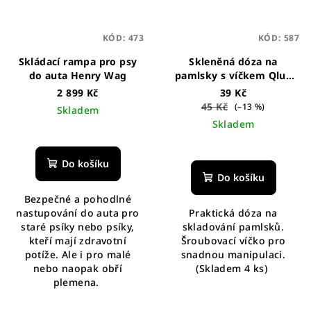
KÓD:
473
KÓD:
587
Skládací rampa pro psy
Skleněná dóza na
do auta Henry Wag
pamlsky s víčkem Qlux
660 ml
2 899 Kč
39 Kč
45 Kč
(–13 %)
Skladem
Skladem
Do košíku
Do košíku
Bezpečné a pohodlné
nastupování do auta pro
Praktická dóza na
staré psíky nebo psíky,
skladování pamlsků.
kteří mají zdravotní
Šroubovací víčko pro
potíže. Ale i pro malé
snadnou manipulaci.
nebo naopak obří
(Skladem 4 ks)
plemena.