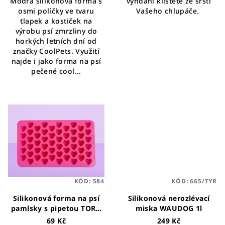
Modrá silikonová forma s
vyndání klíštěte ze srsti
5
osmi políčky ve tvaru
Vašeho chlupáče.
hvězdiček.
tlapek a kostiček na
výrobu psí zmrzliny do
horkých letních dní od
značky CoolPets. Využití
najde i jako forma na psí
pečené cool...
KÓD:
584
KÓD:
665/TYR
Silikonová forma na psí
Silikonová nerozlévací
pamlsky s pipetou TORO
miska WAUDOG 1l
Srdíčka
69 Kč
249 Kč