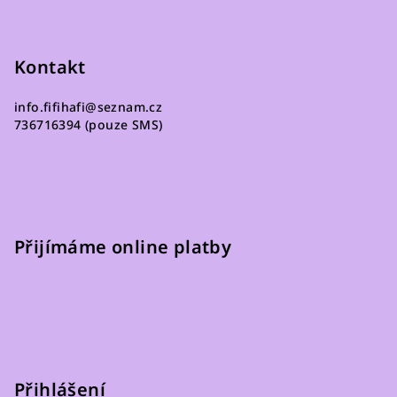
p
r
v
Kontakt
k
y
v
info.fifihafi
@
seznam.cz
736716394 (pouze SMS)
ý
p
i
s
u
Přijímáme online platby
Přihlášení