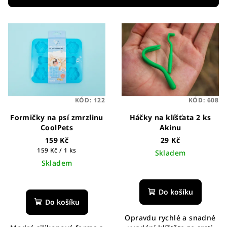
r
V
o
ý
d
p
u
i
k
s
t
p
ů
KÓD:
122
KÓD:
608
r
o
Formičky na psí zmrzlinu
Háčky na klíšťata 2 ks
CoolPets
Akinu
d
159 Kč
29 Kč
u
Měrná
159 Kč / 1 ks
Skladem
k
cena:
Skladem
Průměrné
t
hodnocení
ů
produktu
Do košíku
je
Do košíku
5,0
Opravdu rychlé a snadné
z