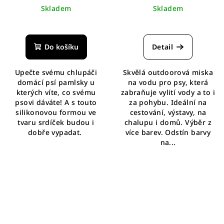
Skladem
Skladem
Průměrné
hodnocení
produktu
Do košíku
Detail
je
5,0
Upečte svému chlupáči
Skvělá outdoorová miska
z
domácí psí pamlsky u
na vodu pro psy, která
5
kterých víte, co svému
zabraňuje vylití vody a to i
hvězdiček.
psovi dáváte! A s touto
za pohybu. Ideální na
silikonovou formou ve
cestování, výstavy, na
tvaru srdíček budou i
chalupu i domů. Výběr z
dobře vypadat.
více barev. Odstín barvy
na...