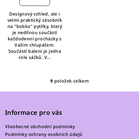
Designový vzhled, ale i
velmi praktický zásobník
na "bobko" pytlíky, který
je nedílnou součástí
každodenní procházky s
Vaším chlupáčem.
Součástí balení je jedna
role sáčků. V...
9
položek celkem
O
v
Z
l
á
á
p
Informace pro vás
d
a
a
c
Všeobecné obchodní podmínky
t
í
Podmínky ochrany osobních údajů
í