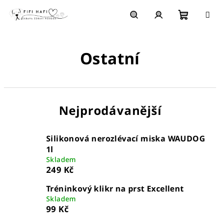
Přejít
na
obsah
Nákupn
Hledat
Přihlášení
Ostatní
košík
Nejprodávanější
Silikonová nerozlévací miska WAUDOG
1l
Skladem
249 Kč
Tréninkový klikr na prst Excellent
Skladem
99 Kč