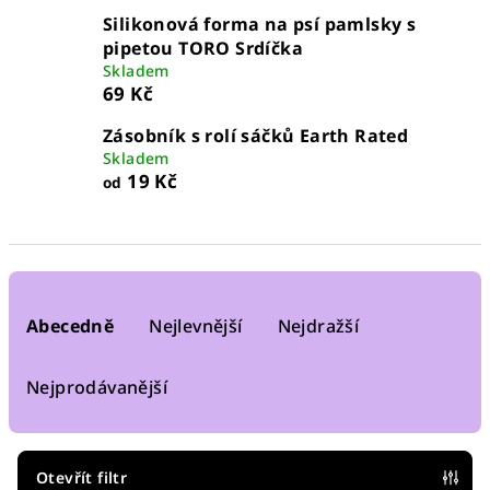
Silikonová forma na psí pamlsky s
pipetou TORO Srdíčka
Skladem
69 Kč
Zásobník s rolí sáčků Earth Rated
Skladem
19 Kč
od
Ř
a
Abecedně
Nejlevnější
Nejdražší
z
e
Nejprodávanější
n
í
p
Otevřít filtr