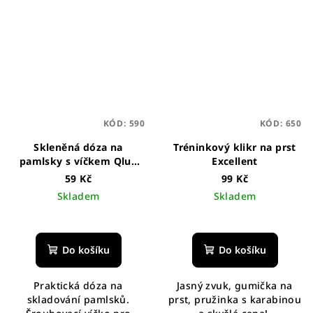
KÓD:
590
KÓD:
650
Skleněná dóza na
Tréninkový klikr na prst
pamlsky s víčkem Qlux
Excellent
750 ml
59 Kč
99 Kč
Skladem
Skladem
Do košíku
Do košíku
Praktická dóza na
Jasný zvuk, gumička na
skladování pamlsků.
prst, pružinka s karabinou