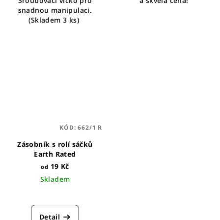
Šroubovací víčko pro
a skvělá cena!
snadnou manipulaci.
(Skladem 3 ks)
KÓD:
662/1 R
Zásobník s rolí sáčků
Earth Rated
19 Kč
od
Skladem
Detail