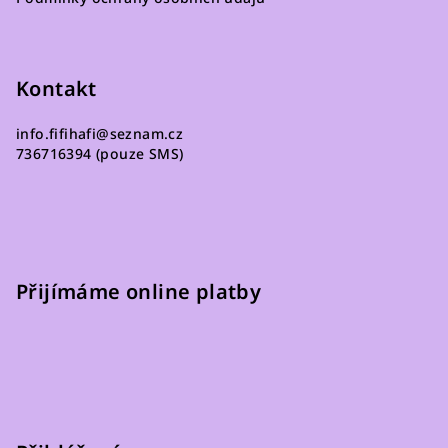
í
Kontakt
info.fifihafi
@
seznam.cz
736716394 (pouze SMS)
Přijímáme online platby