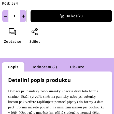
Kód:
584
−
+
Do košíku
Zeptat se
Sdílet
Popis
Hodnocení (2)
Diskuze
Detailní popis produktu
Domácí psí pamlsky nebo sušenky upečete díky této formě
snadno. Stačí vytvořit směs na pamlsky nebo psí sušenky,
kterou pak vetřete (aplikujete pomocí pipety) do formy a dáte
péct. Formu můžete použít i na mini zmraženou psí pochoutku
v létě. (Opatrně s množstvím, příliš studeného nemusí dělat