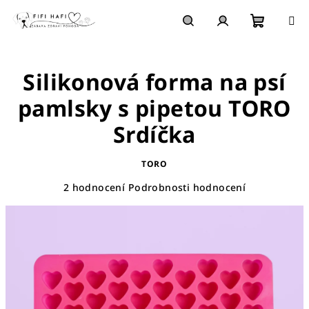
Přejít
na
obsah
Nákupn
Hledat
Přihlášení
Silikonová forma na psí
košík
pamlsky s pipetou TORO
Srdíčka
TORO
Průměrné
2 hodnocení
Podrobnosti hodnocení
hodnocení
produktu
je
5,0
z
5
hvězdiček.