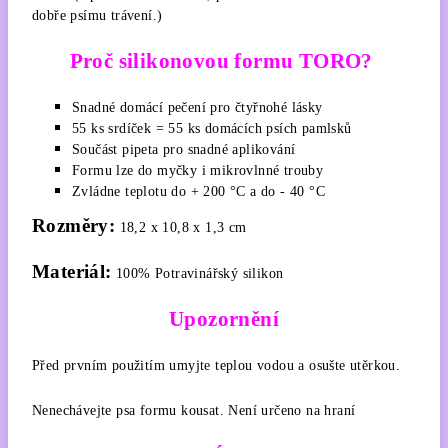
dobře psímu trávení.)
Proč silikonovou formu TORO?
Snadné domácí pečení pro čtyřnohé lásky
55 ks srdíček = 55 ks domácích psích pamlsků
Součást pipeta pro snadné aplikování
Formu lze do myčky i mikrovlnné trouby
Zvládne teplotu do + 200 °C a do - 40 °C
Rozměry:
18,2 x 10,8 x 1,3 cm
Materiál:
100% Potravinářský silikon
Upozornění
Před prvním použitím umyjte teplou vodou a osušte utěrkou.
Nenechávejte psa formu kousat. Není určeno na hraní