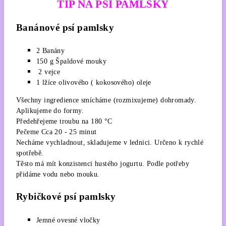
TIP NA PSÍ PAMLSKY
Banánové psí pamlsky
2 Banány
150 g Špaldové mouky
2 vejce
1 lžíce olivového ( kokosového) oleje
Všechny ingredience smícháme (rozmixujeme) dohromady.
Aplikujeme do formy.
Předehřejeme troubu na 180 °C
Pečeme Cca 20 - 25 minut
Necháme vychladnout, skladujeme v lednici. Určeno k rychlé
spotřebě.
Těsto má mít konzistenci hustého jogurtu. Podle potřeby
přidáme vodu nebo mouku.
Rybičkové psí pamlsky
Jemné ovesné vločky