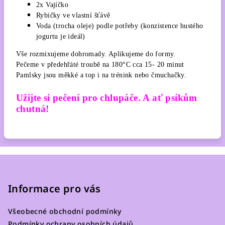
2x Vajíčko
Rybičky ve vlastní šťávě
Voda (trocha oleje) podle potřeby (konzistence hustého
jogurtu je ideál)
Vše rozmixujeme dohromady. Aplikujeme do formy.
Pečeme v předehřáté troubě na 180°C cca 15- 20 minut
Pamlsky jsou měkké a top i na trénink nebo čmuchačky.
Užijte si pečení pro chlupáče. A ať psíkům
chutná!
Z
á
p
Informace pro vás
a
Všeobecné obchodní podmínky
t
Podmínky ochrany osobních údajů