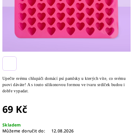
Upečte svému chlupáči domácí psí pamlsky u kterých víte, co svému
psovi dáváte! A s touto silikonovou formou ve tvaru srdíček budou i
dobře vypadat.
69 Kč
Měrná
Skladem
cena:
Můžeme doručit do:
12.08.2026