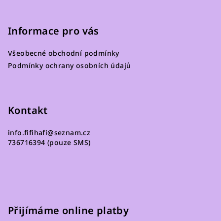
Z
á
p
Informace pro vás
a
Všeobecné obchodní podmínky
t
Podmínky ochrany osobních údajů
í
Kontakt
info.fifihafi
@
seznam.cz
736716394 (pouze SMS)
Přijímáme online platby