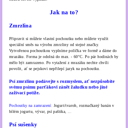
Jak na to?
Zmrzlina
Připravit si můžete vlastní pochoutku nebo můžete využít
speciální směs na výrobu zmrzliny od stejné značky.
Vytvořenou pochoutkou vyplníme políčka ve formě a dáme do
mrazáku. Forma je odolná do max. - 60°C. Po pár hodinách by
mělo být zamrazeno. Po vytažení z mrazáku nechte chvíli
povolit, ať se pejskovi nepřilepí jazyk na pochoutku.
Psí zmrzlinu podávejte s rozmyslem, ať nezpůsobíte
svému psímu parťákovi zánět žaludku nebo jiné
zažívací potíže.
Pochoutky na zamrazení:
Jogurt/tvaroh, rozmačkaný banán v
bílém jogurtu, vývar, psí paštika, ...
Psí sušenky