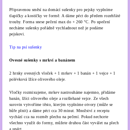
Připravenou směsí na domácí sušenky pro pejsky vyplníme
tlapičky a kostičky ve formě. A dáme péct do předem rozehřáté
trouby. Forma snese pečení max do + 260 °C. Po upečení
necháme sušenky pořádně vychladnout než je podáme
pejskovi.
Tip na psí sušenky
Ovesné sušenky s mrkví a banánem
2 hrnky ovesných vloček + 1 mrkev + 1 banán + 1 vejce + 1
polévková lžíce olivového oleje.
Vločky rozmixujeme, mrkev nastrouháme najemno, přidáme
banán, lžíci olivového oleje a rozšlehané vejce. Ze všech
surovin vytvoříme těsto, kterým vyplníme otvory (může se
hůře plnit) a dáme péct cca 30 minut. Množství z receptu
vychází cca na rozměr plechu na pečení. Pokud nechcete
všechno využít do formy, můžete druhou část vyválet na plech
a upéct.