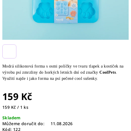
Modrá silikonová forma s osmi políčky ve tvaru tlapek a kostiček na
výrobu psí zmrzliny do horkých letních dní od značky
CoolPets
.
Využití najde i jako forma na psí pečené cool sušenky.
159 Kč
Měrná
159 Kč / 1 ks
cena:
Skladem
Můžeme doručit do:
11.08.2026
Kód:
122