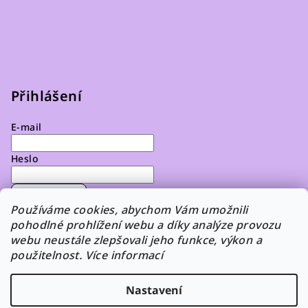
Přihlášení
E-mail
Heslo
Přihlásit se
Používáme cookies, abychom Vám umožnili
pohodlné prohlížení webu a díky analýze provozu
Nová registrace
Zapomenuté heslo
webu neustále zlepšovali jeho funkce, výkon a
použitelnost. Více informací
Nastavení