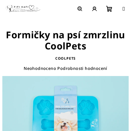
Přejít
na
obsah
Nákupn
Hledat
Přihlášení
Formičky na psí zmrzlinu
košík
CoolPets
COOLPETS
Průměrné
Neohodnoceno
Podrobnosti hodnocení
hodnocení
produktu
je
0,0
z
5
hvězdiček.