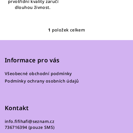
prvotřídní kvality zaručí
dlouhou živnost.
1
položek celkem
O
v
Z
l
á
á
p
Informace pro vás
d
a
a
c
Všeobecné obchodní podmínky
t
í
Podmínky ochrany osobních údajů
í
p
r
v
Kontakt
k
y
v
info.fifihafi
@
seznam.cz
736716394 (pouze SMS)
ý