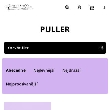
Přejít
na
obsah
Nákupn
Hledat
Přihlášení
PULLER
košík
Otevřít filtr
Ř
a
Abecedně
Nejlevnější
Nejdražší
z
e
Nejprodávanější
n
í
V
p
ý