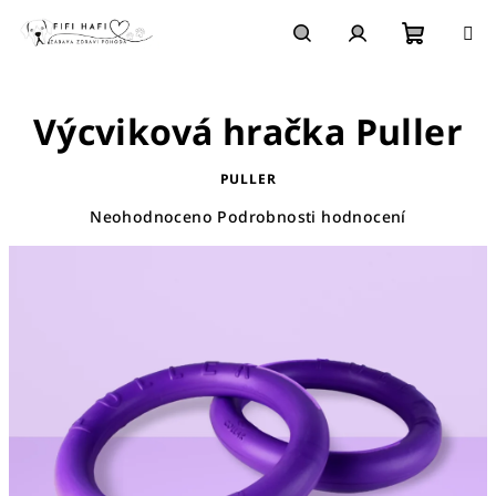
Přejít
na
obsah
Nákupn
Hledat
Přihlášení
Výcviková hračka Puller
košík
PULLER
Průměrné
Neohodnoceno
Podrobnosti hodnocení
hodnocení
produktu
je
0,0
z
5
hvězdiček.