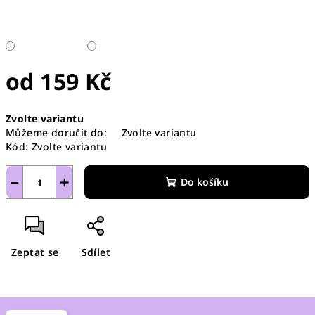
od
159 Kč
Měrná
Zvolte variantu
cena:
Můžeme doručit do:
Zvolte variantu
Kód:
Zvolte variantu
−
+
Do košíku
Zeptat se
Sdílet