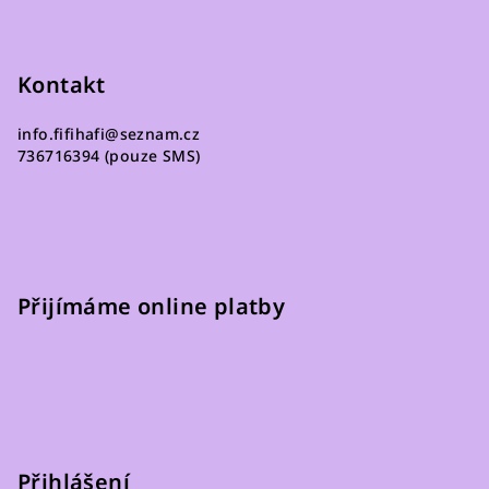
í
Kontakt
info.fifihafi
@
seznam.cz
736716394 (pouze SMS)
Přijímáme online platby
Přihlášení