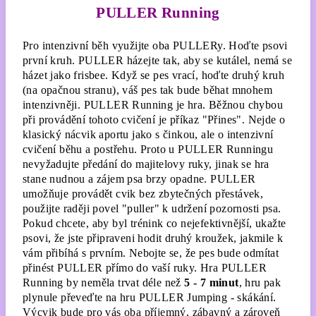
PULLER Running
Pro intenzivní běh využijte oba PULLERy. Hoďte psovi
první kruh. PULLER házejte tak, aby se kutálel, nemá se
házet jako frisbee. Když se pes vrací, hoďte druhý kruh
(na opačnou stranu), váš pes tak bude běhat mnohem
intenzivněji. PULLER Running je hra. Běžnou chybou
při provádění tohoto cvičení je příkaz "Přines". Nejde o
klasický nácvik aportu jako s činkou, ale o intenzivní
cvičení běhu a postřehu. Proto u PULLER Runningu
nevyžadujte předání do majitelovy ruky, jinak se hra
stane nudnou a zájem psa brzy opadne. PULLER
umožňuje provádět cvik bez zbytečných přestávek,
použijte raději povel "puller" k udržení pozornosti psa.
Pokud chcete, aby byl trénink co nejefektivnější, ukažte
psovi, že jste připraveni hodit druhý kroužek, jakmile k
vám přibíhá s prvním. Nebojte se, že pes bude odmítat
přinést PULLER přímo do vaší ruky. Hra PULLER
Running by neměla trvat déle než
5 - 7 minut
, hru pak
plynule převeďte na hru PULLER Jumping - skákání.
Výcvik bude pro vás oba příjemný, zábavný a zároveň