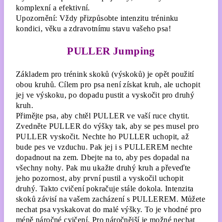
komplexní a efektivní.
Upozornění: Vždy přizpůsobte intenzitu tréninku
kondici, věku a zdravotnímu stavu vašeho psa!
PULLER Jumping
Základem pro trénink skoků (výskoků) je opět použití
obou kruhů. Cílem pro psa není získat kruh, ale uchopit
jej ve výskoku, po dopadu pustit a vyskočit pro druhý
kruh.
Přimějte psa, aby chtěl PULLER ve vaší ruce chytit.
Zvedněte PULLER do výšky tak, aby se pes musel pro
PULLER vyskočit. Nechte ho PULLER uchopit, až
bude pes ve vzduchu. Pak jej i s PULLEREM nechte
dopadnout na zem. Dbejte na to, aby pes dopadal na
všechny nohy. Pak mu ukažte druhý kruh a převeďte
jeho pozornost, aby první pustil a vyskočil uchopit
druhý. Takto cvičení pokračuje stále dokola. Intenzita
skoků závisí na vašem zacházení s PULLEREM. Můžete
nechat psa vyskakovat do malé výšky. To je vhodné pro
méně náročné cvičení. Pro náročnější je možné nechat