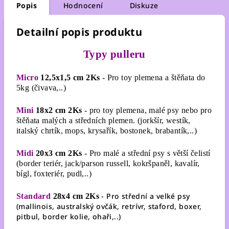
Popis
Hodnocení
Diskuze
Detailní popis produktu
Typy pulleru
Micro
12,5x1,5 cm 2Ks
- Pro toy plemena a štěňata do
5kg (čivava,..)
Mini
18x2 cm 2Ks
- pro toy plemena, malé psy nebo pro
štěňata malých a středních plemen. (
jorkšír, westík,
italský chrtík, mops, krysařík, bostonek, brabantík,..)
Midi
20x3 cm 2Ks
- Pro malé a střední psy s větší čelistí
(
border teriér, jack/parson russell, kokršpaněl, kavalír,
bígl, foxteriér, pudl,..)
- Pro střední a velké psy
Standard
28x4 cm 2Ks
(
mallinois, australský ovčák, retrívr, staford, boxer,
pitbul, border kolie, ohaři,..)