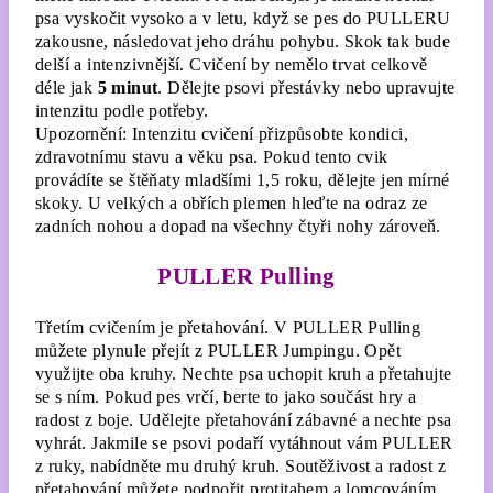
psa vyskočit vysoko a v letu, když se pes do PULLERU
zakousne, následovat jeho dráhu pohybu. Skok tak bude
delší a intenzivnější. Cvičení by nemělo trvat celkově
déle jak
5 minut
. Dělejte psovi přestávky nebo upravujte
intenzitu podle potřeby.
Upozornění: Intenzitu cvičení přizpůsobte kondici,
zdravotnímu stavu a věku psa. Pokud tento cvik
provádíte se štěňaty mladšími 1,5 roku, dělejte jen mírné
skoky. U velkých a obřích plemen hleďte na odraz ze
zadních nohou a dopad na všechny čtyři nohy zároveň.
PULLER Pulling
Třetím cvičením je přetahování. V PULLER Pulling
můžete plynule přejít z PULLER Jumpingu. Opět
využijte oba kruhy. Nechte psa uchopit kruh a přetahujte
se s ním. Pokud pes vrčí, berte to jako součást hry a
radost z boje. Udělejte přetahování zábavné a nechte psa
vyhrát. Jakmile se psovi podaří vytáhnout vám PULLER
z ruky, nabídněte mu druhý kruh. Soutěživost a radost z
přetahování můžete podpořit protitahem a lomcováním.