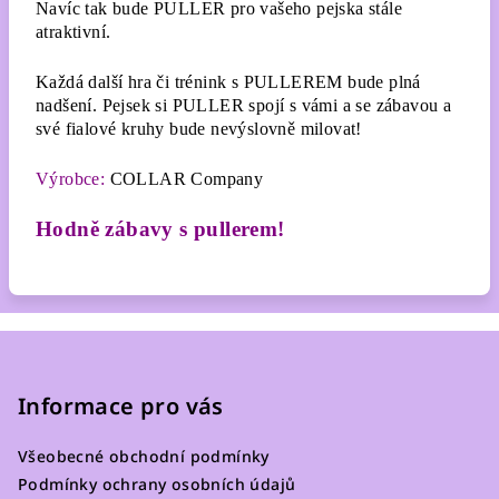
Navíc tak bude PULLER pro vašeho pejska stále
atraktivní.
Každá další hra či trénink s PULLEREM bude plná
nadšení. Pejsek si PULLER spojí s vámi a se zábavou a
své fialové kruhy bude nevýslovně milovat!
Výrobce:
COLLAR Company
Hodně zábavy s pullerem!
Z
á
p
Informace pro vás
a
Všeobecné obchodní podmínky
t
Podmínky ochrany osobních údajů