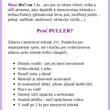
Maxi
30x7 cm
1 ks - pro psy se silnou čelistí, velká a
obří plemena, jako doplněk k intenzivnímu tréninku s
dvěma Pullery (
přetahování dvou psů, zavěšený puller, -
pitbul, staffbull, mollosové, německý ovčák,...)
Proč PULLER?
Zábava i intenzivní trénink 2v1. Pomůcka pro
stejnojmenný sport, ale i hračka pro volnočasovou
zábavu nebo trénink tvého chlupáče.
Dlouho vydrží - pes jej hned nerozkouše
Velmi odolný v tahu
Neničí zuby a dásně
Materiál je zdravotně nezávadný
Je neskutečně lehký, přesto úžasně dobře létá
Plave na vodě
Odolný vůči zápachu a nečistotám
Snadná údržba - stačí opláchnout vodou
V sadě po 2 ks pro intenzivní trénink