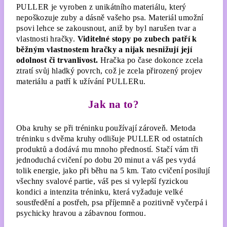
PULLER je vyroben z unikátního materiálu, který
nepoškozuje zuby a dásně vašeho psa. Materiál umožní
psovi lehce se zakousnout, aniž by byl narušen tvar a
vlastnosti hračky.
Viditelné stopy po zubech patří k
běžným vlastnostem hračky a nijak nesnižují její
odolnost či trvanlivost.
Hračka po čase dokonce zcela
ztratí svůj hladký povrch, což je zcela přirozený projev
materiálu a patří k užívání PULLERu.
Jak na to?
Oba kruhy se při tréninku používají zároveň. Metoda
tréninku s dvěma kruhy odlišuje PULLER od ostatních
produktů a dodává mu mnoho předností. Stačí vám tři
jednoduchá cvičení po dobu 20 minut a váš pes vydá
tolik energie, jako při běhu na 5 km. Tato cvičení posilují
všechny svalové partie, váš pes si vylepší fyzickou
kondici a intenzita tréninku, která vyžaduje velké
soustředění a postřeh, psa příjemně a pozitivně vyčerpá i
psychicky hravou a zábavnou formou.