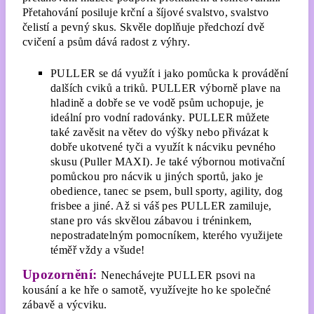
Přetahování posiluje krční a šíjové svalstvo, svalstvo
čelistí a pevný skus. Skvěle doplňuje předchozí dvě
cvičení a psům dává radost z výhry.
PULLER se dá využít i jako pomůcka k provádění
dalších cviků a triků. PULLER výborně plave na
hladině a dobře se ve vodě psům uchopuje, je
ideální pro vodní radovánky. PULLER můžete
také zavěsit na větev do výšky nebo přivázat k
dobře ukotvené tyči a využít k nácviku pevného
skusu (Puller MAXI). Je také výbornou motivační
pomůckou pro nácvik u jiných sportů, jako je
obedience, tanec se psem, bull sporty, agility, dog
frisbee a jiné. Až si váš pes PULLER zamiluje,
stane pro vás skvělou zábavou i tréninkem,
nepostradatelným pomocníkem, kterého využijete
téměř vždy a všude!
Upozornění:
Nenechávejte PULLER psovi na
kousání a ke hře o samotě, využívejte ho ke společné
zábavě a výcviku.