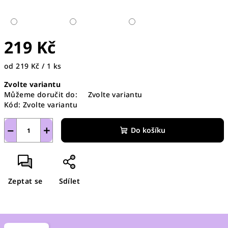
219 Kč
Měrná
od 219 Kč / 1 ks
cena:
Zvolte variantu
Můžeme doručit do:
Zvolte variantu
Kód:
Zvolte variantu
−
+
Do košíku
Zeptat se
Sdílet