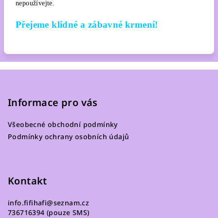
nepoužívejte.
Přejeme klidné a zábavné krmení!
Z
á
p
Informace pro vás
a
Všeobecné obchodní podmínky
t
Podmínky ochrany osobních údajů
í
Kontakt
info.fifihafi
@
seznam.cz
736716394 (pouze SMS)