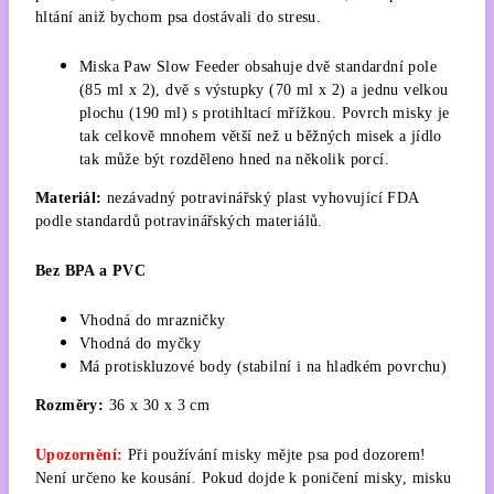
hltání aniž bychom psa dostávali do stresu.
Miska Paw Slow Feeder obsahuje dvě standardní pole
(85 ml x 2), dvě s výstupky (70 ml x 2) a jednu velkou
plochu (190 ml) s protihltací mřížkou. Povrch misky je
tak celkově mnohem větší než u běžných misek a jídlo
tak může být rozděleno hned na několik porcí.
Materiál:
nezávadný potravinářský plast vyhovující FDA
podle standardů potravinářských materiálů.
Bez BPA a PVC
Vhodná do mrazničky
Vhodná do myčky
Má protiskluzové body (stabilní i na hladkém povrchu)
Rozměry:
36 x 30 x 3 cm
Upozornění:
Při používání misky mějte psa pod dozorem!
Není určeno ke kousání. Pokud dojde k poničení misky, misku