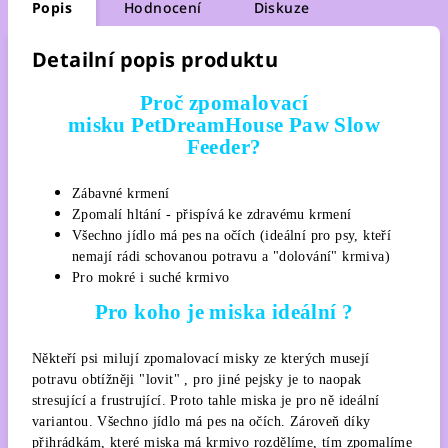
Popis
Hodnocení
Diskuze
Detailní popis produktu
Proč zpomalovací
misku PetDreamHouse Paw Slow
Feeder?
Zábavné krmení
Zpomalí hltání - přispívá ke zdravému krmení
Všechno jídlo má pes na očích (ideální pro psy, kteří
nemají rádi schovanou potravu a "dolování" krmiva)
Pro mokré i suché krmivo
Pro koho je miska ideální ?
Někteří psi milují zpomalovací misky ze kterých musejí
potravu obtížněji "lovit" , pro jiné pejsky je to naopak
stresující a frustrující. Proto tahle miska je pro ně ideální
variantou. Všechno jídlo má pes na očích. Zároveň díky
přihrádkám, které miska má krmivo rozdělíme, tím zpomalíme