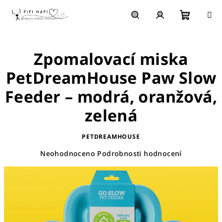
Přejít
na
obsah
Nákupn
Hledat
Přihlášení
Zpomalovací miska
košík
PetDreamHouse Paw Slow
Feeder – modrá, oranžová,
zelená
PETDREAMHOUSE
Průměrné
Neohodnoceno
Podrobnosti hodnocení
hodnocení
produktu
je
0,0
z
5