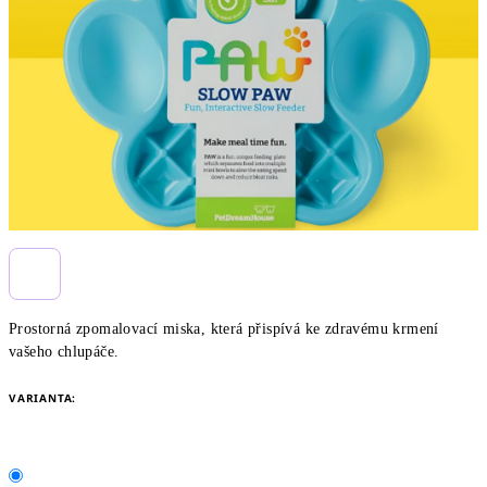
hvězdiček.
Prostorná zpomalovací miska, která přispívá ke zdravému krmení
vašeho chlupáče.
VARIANTA: