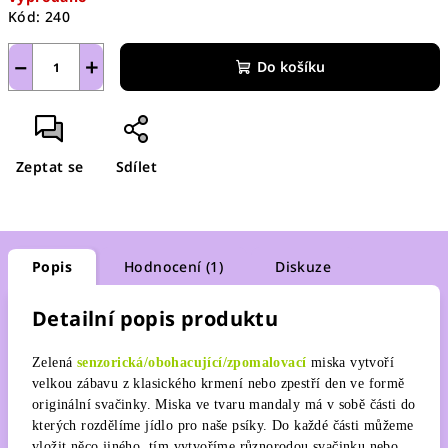
Kód:
240
−
+
Do košíku
Zeptat se
Sdílet
Popis
Hodnocení (1)
Diskuze
Detailní popis produktu
Zelená
senzorická/obohacující/zpomalovací
miska vytvoří
velkou zábavu z klasického krmení nebo zpestří den ve formě
originální svačinky. Miska ve tvaru mandaly má v sobě části do
kterých rozdělíme jídlo pro naše psíky. Do každé části můžeme
vložit něco jiného, tím vytvoříme různorodou svačinku nebo