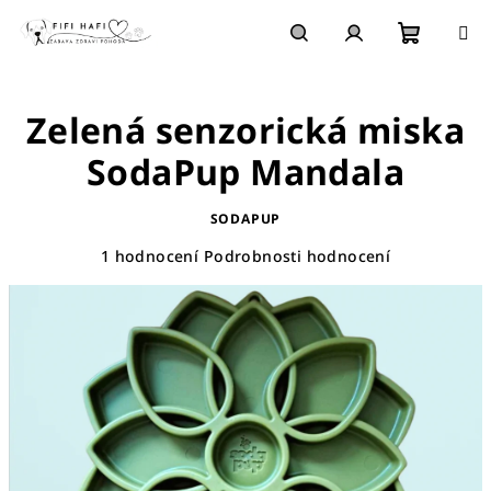
Přejít
na
obsah
Nákupn
Hledat
Přihlášení
Zelená senzorická miska
košík
SodaPup Mandala
SODAPUP
Průměrné
1 hodnocení
Podrobnosti hodnocení
hodnocení
produktu
je
5,0
z
5
hvězdiček.