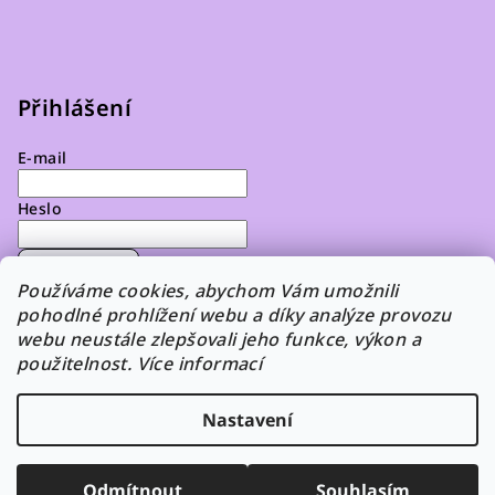
Přihlášení
E-mail
Heslo
Přihlásit se
Používáme cookies, abychom Vám umožnili
pohodlné prohlížení webu a díky analýze provozu
Nová registrace
Zapomenuté heslo
webu neustále zlepšovali jeho funkce, výkon a
použitelnost. Více informací
Nastavení
Copyright 2026
FiFi HaFi
. Všechna práva vyhrazena.
Upravit nastavení cookies
Odmítnout
Souhlasím