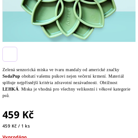
Zelená senzorická miska ve tvaru mandaly od americké značky
SodaPup
obohatí vašemu psíkovi nejen večerní krmení. Materiál
splňuje nejpřísnější kritéria zdravotní nezávadnosti. Obtížnost
LEHKÁ
. Miska je vhodná pro všechny velikostní i věkové kategorie
psů.
459 Kč
Měrná
459 Kč / 1 ks
cena:
Vyprodáno