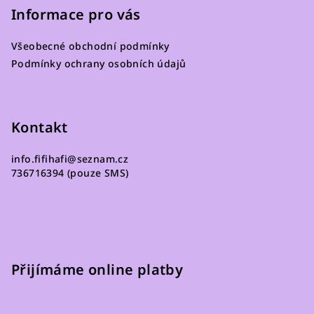
p
Informace pro vás
a
Všeobecné obchodní podmínky
t
Podmínky ochrany osobních údajů
í
Kontakt
info.fifihafi
@
seznam.cz
736716394 (pouze SMS)
Přijímáme online platby