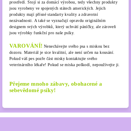
prostředí. Stojí si za domácí výrobou, tedy všechny produkty
jsou vyrobeny ve spojených státech amerických. Jejich
produkty mají přísné standarty kvality a zdravotní
nezávadnosti. A také se vyznačují opravdu originálním
designem svých výrobků, který uchvátí páníčky, ale zároveň
jsou výrobky funkční pro naše psíky.
VAROVÁNÍ!
Nenechávejte svého psa s miskou bez
dozoru. Materiál je sice kvalitní, ale není určen na kousání.
Pokud váš pes pozře část misky kontaktujte svého
veterinárního lékaře! Pokud se miska poškodí, nepoužívejte ji.
Přejeme mnoho zábavy, obohacené a
sebevědomé psíky!
Z
á