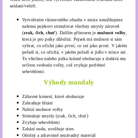
snídani/večeři.
Vytvořením různorodého obsahu v misce umožňujeme
našemu pejskovi stimulovat všechny smysly zároveň
(
zrak, čich, chuť
). Dalším přínosem je
možnost volby
,
která je pro psíky důležitá. Pejsek má možnost si sám
vybrat, co očichá jako první, co sní jako první. V jakém
pořadí si, co očichá, v jakém pořadí si jídlo v misce sní.
To všechno našeho psíka krásně obohacuje a dodává mu
určitou svobodu volby, což zvyšuje potřebné
sebevědomí.
Výhody mandaly
Zábavné krmení, které obohacuje
Zabraňuje hltání
Nabízí možnost volby
Stimuluje smysly (zrak, čich, chuť)
Zvyšuje sebevědomí
Zahání nudu, uvolňuje stres
Odolný a zdravotně nezávadný materiál