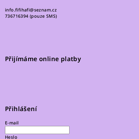
info.fifihafi
@
seznam.cz
736716394 (pouze SMS)
Přijímáme online platby
Přihlášení
E-mail
Heslo