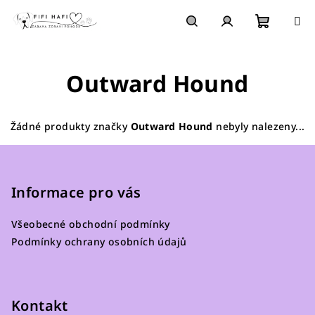
Přejít
na
obsah
Nákupn
Hledat
Přihlášení
Outward Hound
košík
Žádné produkty značky
Outward Hound
nebyly nalezeny...
Z
á
p
Informace pro vás
a
Všeobecné obchodní podmínky
t
Podmínky ochrany osobních údajů
í
Kontakt