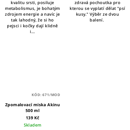
kvalitu srsti, posiluje
zdravá pochoutka pro
hvězdiček.
metabolismus, je bohatým
kterou se vyplatí dělat "psí
zdrojem energie a navíc je
kusy." Výběr ze dvou
tak lahodný, že si ho
balení.
pejsci i kočky dají klidně
i...
KÓD:
671/MOD
Zpomalovací miska Akinu
500 ml
139 Kč
Skladem