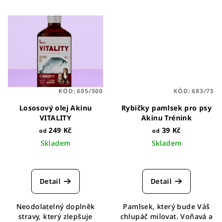
KÓD:
605/500
KÓD:
683/75
Lososový olej Akinu
Rybičky pamlsek pro psy
VITALITY
Akinu Trénink
249 Kč
39 Kč
od
od
Skladem
Skladem
Průměrné
hodnocení
produktu
Detail
Detail
je
5,0
Neodolatelný doplněk
Pamlsek, který bude Váš
z
stravy, který zlepšuje
chlupáč milovat. Voňavá a
5