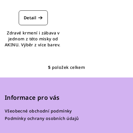
Detail
Zdravé krmení i zábava v
jednom z této misky od
AKINU. Výběr z více barev.
5
položek celkem
O
v
Z
l
á
á
p
Informace pro vás
d
a
a
c
Všeobecné obchodní podmínky
t
í
Podmínky ochrany osobních údajů
í
p
r