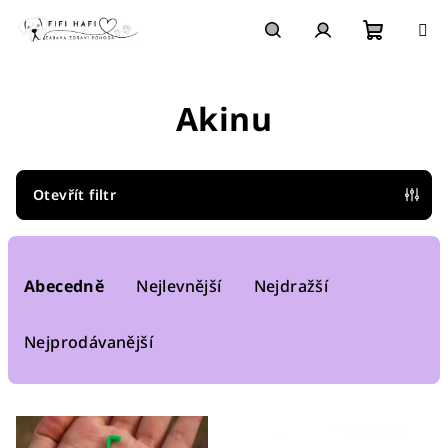
Přejít
na
obsah
Nákupn
Hledat
Přihlášení
Akinu
košík
Otevřít filtr
Ř
a
Abecedně
Nejlevnější
Nejdražší
z
e
Nejprodávanější
n
í
V
p
ý