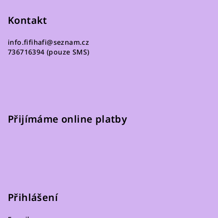
v
Kontakt
k
y
v
info.fifihafi
@
seznam.cz
736716394 (pouze SMS)
ý
p
i
s
u
Přijímáme online platby
Přihlášení