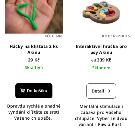
r
p
o
i
d
s
u
p
k
KÓD:
608
KÓD:
692/KOS
r
t
o
Háčky na klíšťata 2 ks
Interaktivní hračka pro
ů
Akinu
psy Akinu
d
29 Kč
339 Kč
od
u
Skladem
Skladem
k
Průměrné
t
hodnocení
ů
produktu
Do košíku
Detail
je
5,0
Opravdu rychlé a snadné
Mentální stimulace i
z
vyndání klíštěte ze srsti
zábava pro Vašeho
5
Vašeho chlupáče.
chlupáče. Výběr ze dvou
hvězdiček.
variant - Paw a Kost.