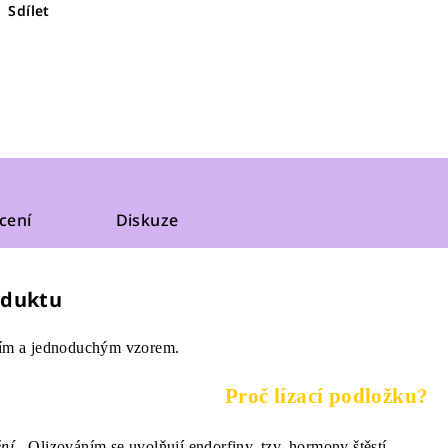
Sdílet
cení
Diskuze
oduktu
lním a jednoduchým vzorem.
Proč lízací podložku?
ění
- Olizováním se uvolňují endorfiny, tzv. hormony štěstí.