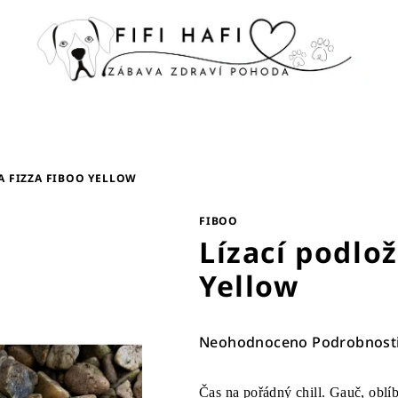
A FIZZA FIBOO YELLOW
FIBOO
Lízací podlo
Yellow
Průměrné
Neohodnoceno
Podrobnost
hodnocení
produktu
Čas na pořádný chill. Gauč, oblíbe