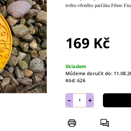
je
tvého věrného parťáka Fiboo Fiz
0,0
z
5
hvězdiček.
169 Kč
Měrná
cena:
Skladem
Můžeme doručit do:
11.08.2
Kód:
626
−
+