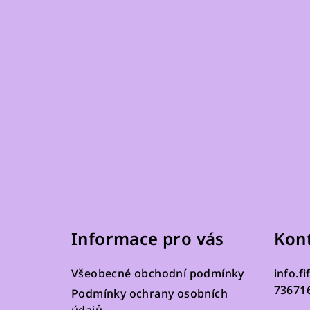
Z
á
Informace pro vás
Kon
p
a
Všeobecné obchodní podmínky
info.fi
t
73671
Podmínky ochrany osobních