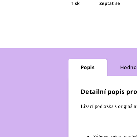
Tisk
Zeptat se
Popis
Hodno
Detailní popis pr
Lízací podložka s originá
Zábava, relax, uvoln