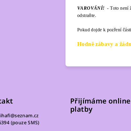
VAROVÁNÍ!
- Toto není ž
odstraňte.
Pokud dojde k pozření část
Hodně zábavy a žádn
takt
Přijímáme online
platby
fihafi
@
seznam.cz
6394 (pouze SMS)