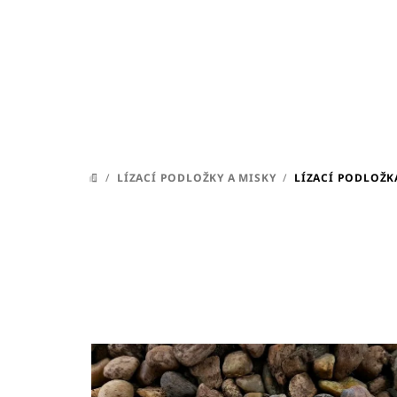
Přejít
na
obsah
/
LÍZACÍ PODLOŽKY A MISKY
/
LÍZACÍ PODLOŽK
DOMŮ