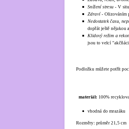
Snížení stresu
- V situ
Zdraví
- Olizováním p
Nedostatek času, nep
dopřát ještě nějakou 
Klidový režim a reko
jsou to velcí "akčňác
Podložku můžete potřít poc
materiál:
100% recyklova
vhodná do mrazáku
Rozměry
:
průměr 21,5 cm