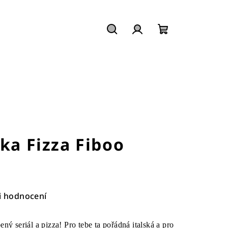
Hledat
Přihlášení
Nákupní
košík
žka Fizza Fiboo
i hodnocení
ný seriál a pizza! Pro tebe ta pořádná italská a pro