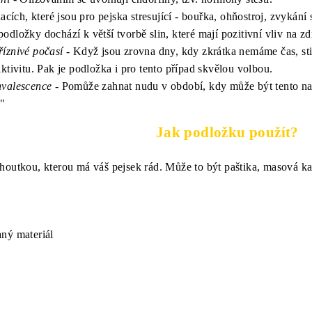
acích, které jsou pro pejska stresující - bouřka, ohňostroj, zvykání 
odložky dochází k větší tvorbě slin, které mají pozitivní vliv na zd
říznivé počasí
- Když jsou zrovna dny, kdy zkrátka nemáme čas, sti
aktivitu. Pak je podložka i pro tento případ skvělou volbou.
nvalescence
- Pomůže zahnat nudu v období, kdy může být tento n
i"
Jak podložku použít?
houtkou, kterou má váš pejsek rád. Může to být paštika, masová ka
ný materiál