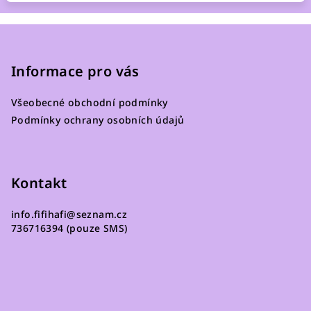
Z
á
p
Informace pro vás
a
Všeobecné obchodní podmínky
t
Podmínky ochrany osobních údajů
í
Kontakt
info.fifihafi
@
seznam.cz
736716394 (pouze SMS)