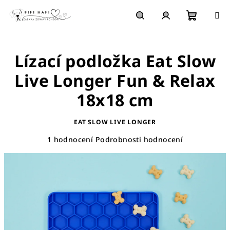
Přejít
na
obsah
Nákupn
Hledat
Přihlášení
Lízací podložka Eat Slow
košík
Live Longer Fun & Relax
18x18 cm
EAT SLOW LIVE LONGER
Průměrné
1 hodnocení
Podrobnosti hodnocení
hodnocení
produktu
je
5,0
z
5
hvězdiček.