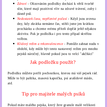
Zdraví
- Olizováním podložky dochází k větší tvorbě
slin, které mají pozitivní vliv na zdravé trávení, zuby i
dásně psů.
Nedostatek času, nepříznivé počasí
- Když jsou zrovna
dny, kdy zkrátka nemáme čas, stihli jsme jen krátkou
procházku a chceme svému příteli dopřát ještě nějakou
aktivitu. Pak je podložka i pro tento případ skvělou
volbou.
Klidový režim a rekonvalescence
- Pomůže zahnat nudu v
období, kdy může být tento nastavený režim pro mnoho
pejsků náročný, hlavně pokud jsou to velcí "akčňáci"
Jak podložku použít?
Podložku můžete potřít pochoutkou, kterou má váš pejsek rád.
Může to být paštika, masová kapsička, psí arašídové máslo,
atd.
Tip pro majitele malých psíků
Pokud máte malého pejska, který žere granule malé velikosti