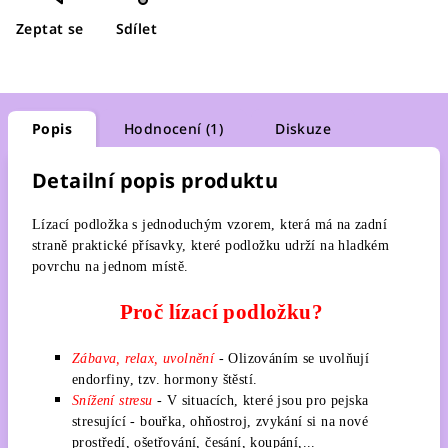
Zeptat se
Sdílet
Popis
Hodnocení (1)
Diskuze
Detailní popis produktu
Lízací podložka s jednoduchým vzorem, která má na zadní
straně praktické přísavky, které podložku udrží na hladkém
povrchu na jednom místě.
Proč lízací podložku?
Zábava, relax, uvolnění
- Olizováním se uvolňují
endorfiny, tzv. hormony štěstí.
Snížení stresu
- V situacích, které jsou pro pejska
stresující - bouřka, ohňostroj, zvykání si na nové
prostředí, ošetřování, česání, koupání,...