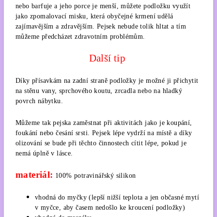
nebo barfuje a jeho porce je menší, můžete podložku využít
jako zpomalovací misku, která obyčejné krmení udělá
zajímavějším a zdravějším. Pejsek nebude tolik hltat a tím
můžeme předcházet zdravotním problémům.
Další tip
Díky přísavkám na zadní straně podložky je možné ji přichytit
na stěnu vany, sprchového koutu, zrcadla nebo na hladký
povrch nábytku.
Můžeme tak pejska zaměstnat při aktivitách jako je koupání,
foukání nebo česání srsti. Pejsek lépe vydrží na místě a díky
olizování se bude při těchto činnostech cítit lépe, pokud je
nemá úplně v lásce.
materiál:
100% potravinářský silikon
vhodná do myčky (lepší nižší teplota a jen občasné mytí
v myčce, aby časem nedošlo ke kroucení podložky)