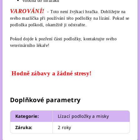
vhodná do mrazáku
VAROVÁNÍ!
- Toto není žvýkací hračka. Dohlížejte na
svého mazlíčka při používání této podložky na lízání. Pokud se
podložka poškodí, okamžitě ji odstraňte.
Pokud dojde k pozření části podložky, kontaktujte svého
veterinárního lékaře!
Hodně zábavy a žádné stresy!
Doplňkové parametry
Kategorie
:
Lízací podložky a misky
Záruka
:
2 roky