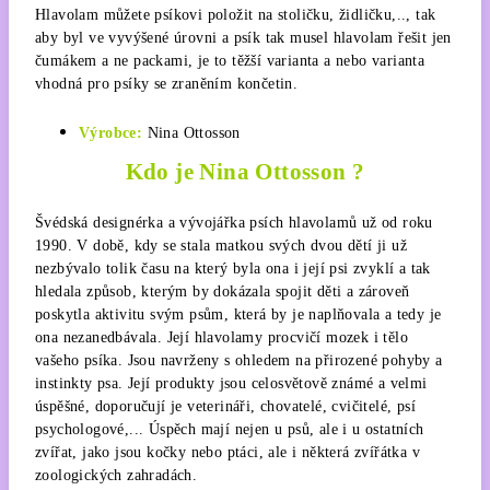
Hlavolam můžete psíkovi položit na stoličku, židličku,.., tak
aby byl ve vyvýšené úrovni a psík tak musel hlavolam řešit jen
čumákem a ne packami, je to těžší varianta a nebo varianta
vhodná pro psíky se zraněním končetin.
Výrobce:
Nina Ottosson
Kdo je Nina Ottosson ?
Švédská designérka a vývojářka psích hlavolamů už od roku
1990. V době, kdy se stala matkou svých dvou dětí ji už
nezbývalo tolik času na který byla ona i její psi zvyklí a tak
hledala způsob, kterým by dokázala spojit děti a zároveň
poskytla aktivitu svým psům, která by je naplňovala a tedy je
ona nezanedbávala. Její hlavolamy procvičí mozek i tělo
vašeho psíka. Jsou navrženy s ohledem na přirozené pohyby a
instinkty psa. Její produkty jsou celosvětově známé a velmi
úspěšné, doporučují je veterináři, chovatelé, cvičitelé, psí
psychologové,... Úspěch mají nejen u psů, ale i u ostatních
zvířat, jako jsou kočky nebo ptáci, ale i některá zvířátka v
zoologických zahradách.