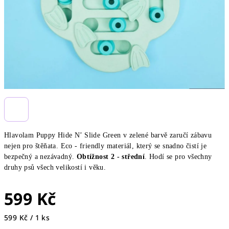
Hlavolam Puppy Hide N’ Slide Green v zelené barvě zaručí zábavu
nejen pro štěňata. Eco - friendly materiál, který se snadno čistí je
bezpečný a nezávadný.
Obtížnost 2 - střední
. Hodí se pro všechny
druhy psů všech velikostí i věku.
599 Kč
Měrná
599 Kč / 1 ks
cena: