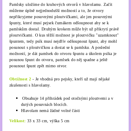
Pamlsky uložíme do kruhových otvorů v hlavolamu. Začít
můžeme úplně nejjednodušší možností a to, že otvory
nepřikryjeme posuvnými ploutvičkami, ale jen posuvnými
špunty, které musí pejsek čumákem odšoupnout aby se k
pamlskům dostal. Druhým krokem může být už přikrytí právě
ploutvičkami. O kus těžší možnost je ploutvičku "uzamknout"
špuntem, tedy psík musí nejdřív odšoupnout špunt, aby mohl
posunout s ploutvičkou a dostat se k pamlsku. A poslední
možností, je dát pamlsek do otvoru špuntu a úkolem psíka je
posunou špunt do otvoru, pamlsek do něj spadne a ještě
posunout špunt zpět mimo otvor.
Obtížnost 2
- Je vhodná pro pejsky, kteří už mají nějaké
zkušenosti s hlavolamy.
Obsahuje 14 přihrádek pod otočnými ploutvemi a v
dutých posuvnách blocích.
Hlavolam nemá žádné volné části
Velikost:
33 x 33 cm, výška 5 cm