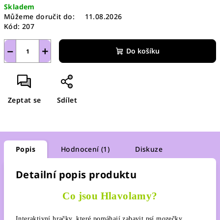
Skladem
Můžeme doručit do:
11.08.2026
Kód:
207
−
+
Do košíku
Zeptat se
Sdílet
Popis
Hodnocení (1)
Diskuze
Detailní popis produktu
Co jsou Hlavolamy?
Interaktivní hračky, které pomáhají zabavit psí mozečky.