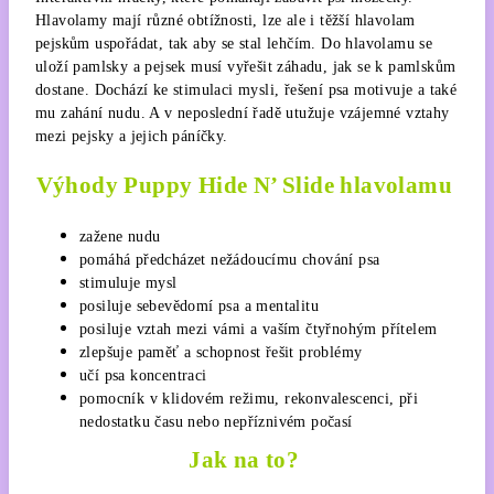
Hlavolamy mají různé obtížnosti, lze ale i těžší hlavolam
pejskům uspořádat, tak aby se stal lehčím. Do hlavolamu se
uloží pamlsky a pejsek musí vyřešit záhadu, jak se k pamlskům
dostane. Dochází ke stimulaci mysli, řešení psa motivuje a také
mu zahání nudu. A v neposlední řadě utužuje vzájemné vztahy
mezi pejsky a jejich páníčky.
Výhody Puppy Hide N’ Slide hlavolamu
zažene nudu
pomáhá předcházet nežádoucímu chování psa
stimuluje mysl
posiluje sebevědomí psa a mentalitu
posiluje vztah mezi vámi a vaším čtyřnohým přítelem
zlepšuje paměť a schopnost řešit problémy
učí psa koncentraci
pomocník v klidovém režimu, rekonvalescenci, při
nedostatku času nebo nepříznivém počasí
Jak na to?