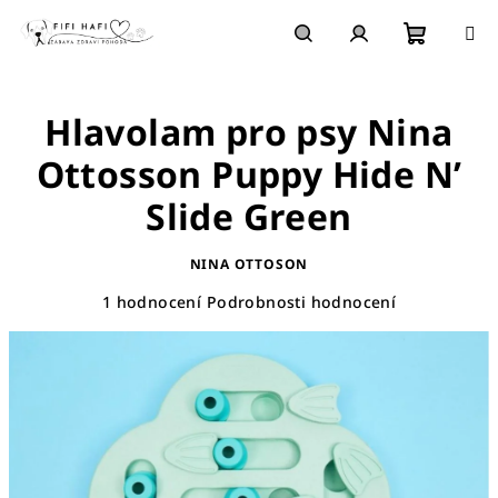
Přejít
na
obsah
Nákupn
Hledat
Přihlášení
Hlavolam pro psy Nina
košík
Ottosson Puppy Hide N’
Slide Green
NINA OTTOSON
Průměrné
1 hodnocení
Podrobnosti hodnocení
hodnocení
produktu
je
5,0
z
5
hvězdiček.