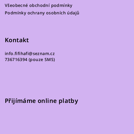
a
Všeobecné obchodní podmínky
t
Podmínky ochrany osobních údajů
í
Kontakt
info.fifihafi
@
seznam.cz
736716394 (pouze SMS)
Přijímáme online platby