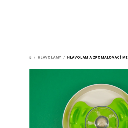
Přejít
na
obsah
/
HLAVOLAMY
/
HLAVOLAM A ZPOMALOVACÍ MI
DOMŮ