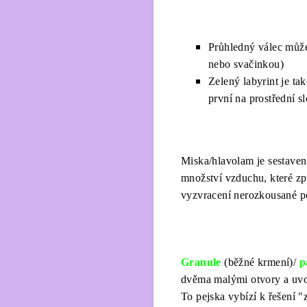
Průhledný válec může
nebo svačinkou)
Zelený labyrint je ta
první na prostřední 
Miska/hlavolam je sestaven 
množství vzduchu, které způ
vyzvracení nerozkousané 
Granule
(běžné krmení)/
p
dvěma malými otvory a uvol
To pejska vybízí k řešení "