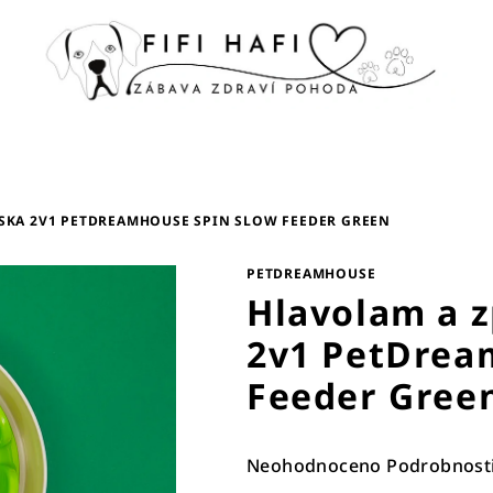
SKA 2V1 PETDREAMHOUSE SPIN SLOW FEEDER GREEN
PETDREAMHOUSE
Hlavolam a 
2v1 PetDrea
Feeder Gree
Průměrné
Neohodnoceno
Podrobnost
hodnocení