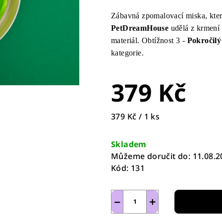
produktu
Zábavná zpomalovací miska, kter
je
PetDreamHouse
udělá z krmení
0,0
materiál. Obtížnost 3 -
Pokročilý
z
kategorie.
5
hvězdiček.
379 Kč
Měrná
379 Kč / 1 ks
cena:
Skladem
Můžeme doručit do:
11.08.2
Kód:
131
−
+