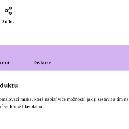
Sdílet
cení
Diskuze
oduktu
omalovací miska, která nabízí více možností, jak ji sestavit a tím
ení ve formě hlavolamu.