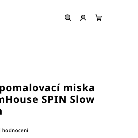
Hledat
Přihlášení
Nákupní
košík
zpomalovací miska
mHouse SPIN Slow
n
i hodnocení