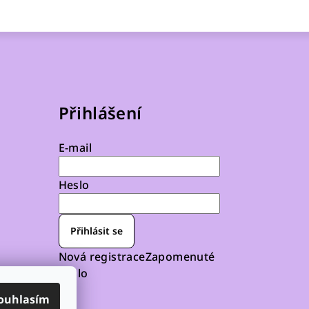
Přihlášení
E-mail
Heslo
Přihlásit se
Nová registrace
Zapomenuté
heslo
ouhlasím