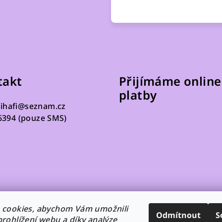
takt
Přijímáme online
platby
fihafi
@
seznam.cz
6394 (pouze SMS)
 cookies, abychom Vám umožnili
Odmítnout
S
rohlížení webu a díky analýze