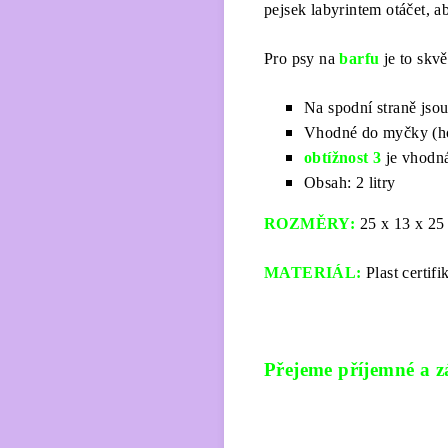
pejsek labyrintem otáčet, a
Pro psy na
barfu
je to skvě
Na spodní straně jsou
Vhodné do myčky (ho
obtížnost 3
je vhodn
Obsah: 2 litry
ROZMĚRY:
25 x 13 x 25
MATERIÁL:
Plast certi
Přejeme příjemné a 