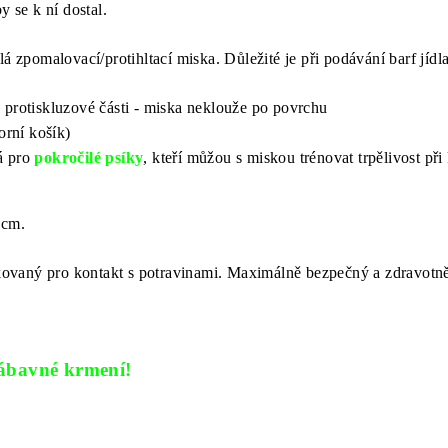
by se k ní dostal.
lá zpomalovací/protihltací miska. Důležité je při podávání barf jíd
 protiskluzové části - miska neklouže po povrchu
rní košík)
á pro
p
o
kročilé psíky
, kteří můžou s miskou trénovat trpělivost př
 cm.
fikovaný pro kontakt s potravinami. Maximálně bezpečný a zdravotn
zábavné krmení!