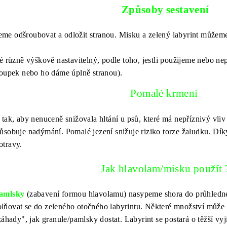
Způsoby sestavení
me odšroubovat a odložit stranou. Misku a zelený labyrint můžeme 
ké různě výškově nastavitelný, podle toho, jestli použijeme nebo 
sloupek nebo ho dáme úplně stranou).
Pomalé krmení
tak, aby nenuceně snižovala hltání u psů, které má nepříznivý vliv
sobuje nadýmání. Pomalé jezení snižuje riziko torze žaludku. Díky 
potravy.
Jak hlavolam/misku použít
amlsky
(zabavení formou hlavolamu) nasypeme shora do průhledn
ňovat se do zeleného otočného labyrintu. Některé množství může z
záhady", jak granule/pamlsky dostat. Labyrint se postará o těžší vyj