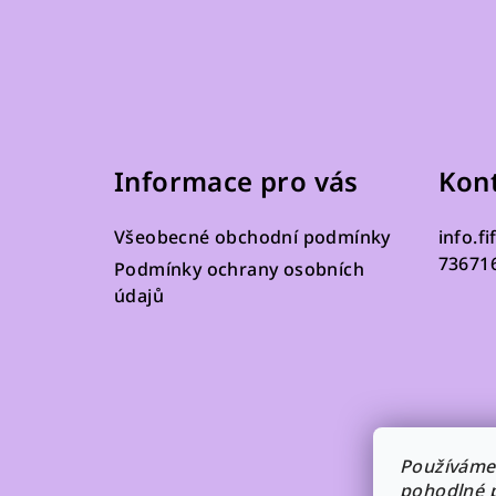
Z
á
Informace pro vás
Kon
p
a
Všeobecné obchodní podmínky
info.fi
t
73671
Podmínky ochrany osobních
údajů
í
Používáme
pohodlné p